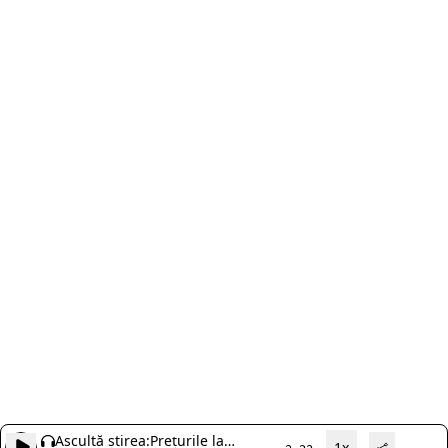
Ascultă știrea:
Prețurile la
1x