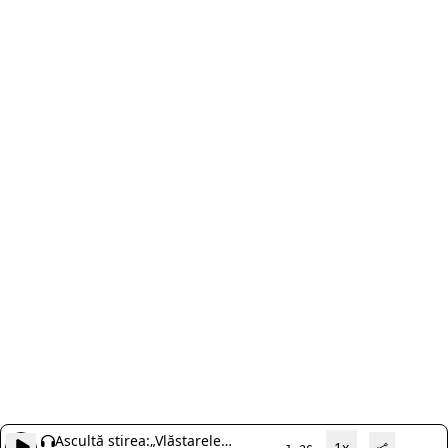
Ascultă știrea:
„Vlăstarele
1x