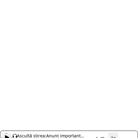
Ascultă știrea:
Anunț important
1x