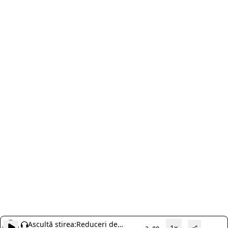
Ascultă știrea:
Reduceri de
1x