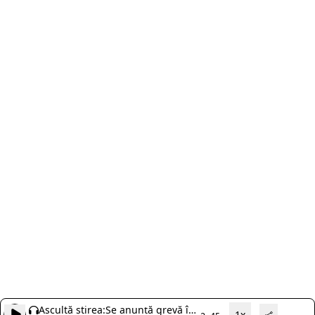
Ascultă știrea:
Se anunță grevă în
1x