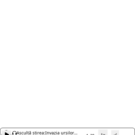
Ascultă știrea:
Invazia urșilor
1x