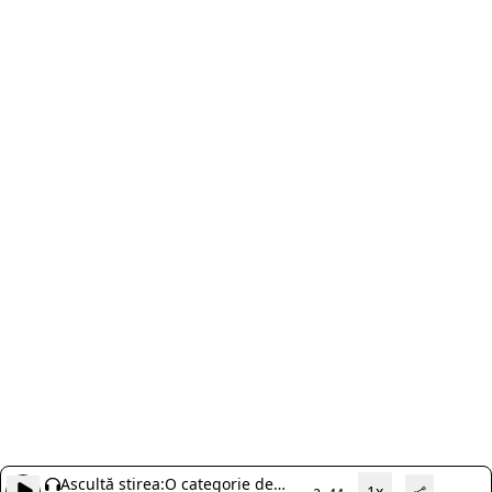
Ascultă știrea:
O categorie de
1x