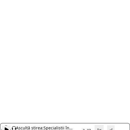
Ascultă știrea:
Specialiștii în
1x