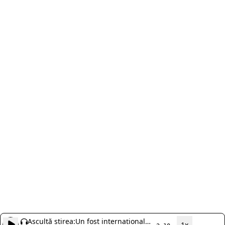
Ascultă știrea:
Un fost internațional
1x