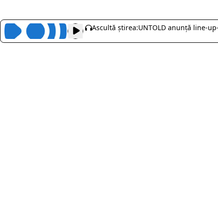
Ascultă știrea:
UNTOLD anunță line-up-u