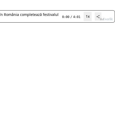
în România completează festivalul
1x
0:00
/
4:01