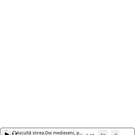
Ascultă știrea:
Doi medieșeni, pe
1x