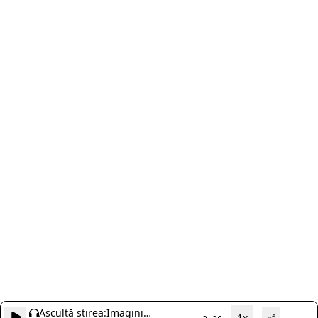
Ascultă știrea:
Imagini
1x