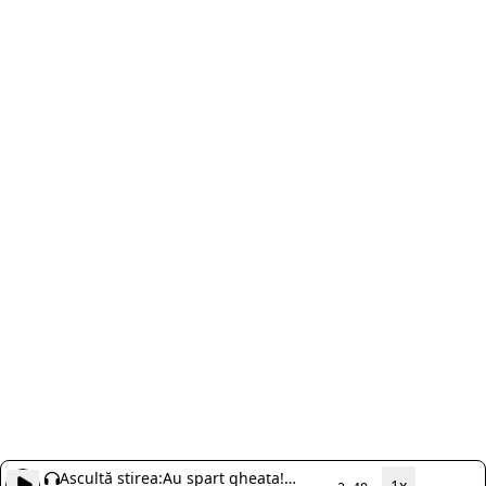
Ascultă știrea:
Au spart gheața!
1x