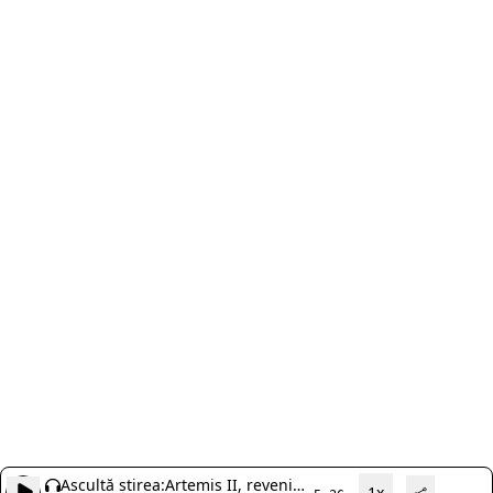
Ascultă știrea:
Artemis II, revenire
1x