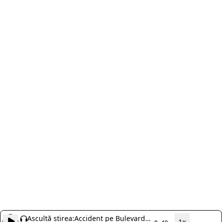
Ascultă știrea:
Accident pe Bulevardul
1x