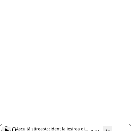
Ascultă știrea:
Accident la ieșirea din
1x