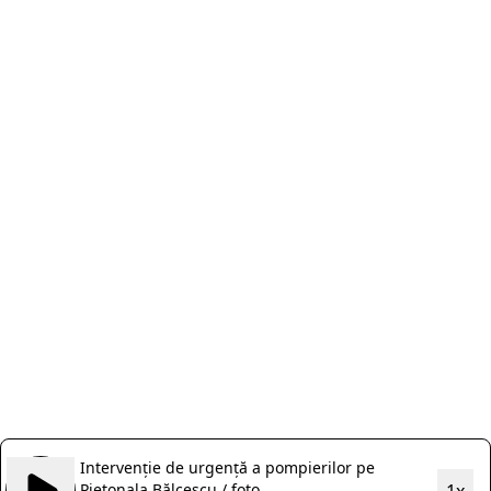
Intervenție de urgență a pompierilor pe
Pietonala Bălcescu / foto