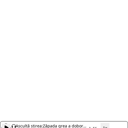
Ascultă știrea:
Zăpada grea a doborât
1x