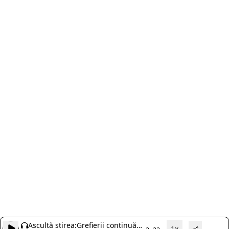
Ascultă știrea:
Grefierii continuă
1x