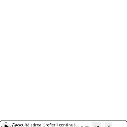
Ascultă știrea:
Grefierii continuă
1x