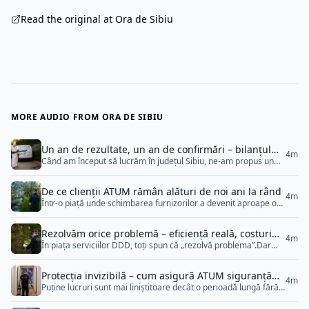
Read the original at Ora de Sibiu
MORE AUDIO FROM ORA DE SIBIU
Un an de rezultate, un an de confirmări – bilanțul
4m
Când am început să lucrăm în județul Sibiu, ne-am propus un
ATUM în Sibiu
singur lucru: să demonstrăm că se poate face performanță și în
domenii unde seriozitatea pare rară.După un an, nu avem
De ce clienții ATUM rămân alături de noi ani la rând
nevoie de superlative. Avem rezultate, clienți mulțumiți și
4m
Într-o piață unde schimbarea furnizorilor a devenit aproape o
colaborări stabile care vorbesc singure. Un an de ordine și
rutină, fidelitatea este cea mai sinceră dovadă de
predictibilitate Fiecare intervenție, fiecare raport, fiecare
calitate.ATUM a reușit, în timp, să transforme relațiile
[&hellip;]
Rezolvăm orice problemă – eficiență reală, costuri
comerciale în parteneriate stabile, bazate pe ceva simplu:
4m
În piața serviciilor DDD, toți spun că „rezolvă problema”.Dar
corecte și rezultate verificate
seriozitate constantă. Nu oferte spectaculoase, nu promisiuni
adevărul se vede abia după câteva zile, când dăunătorii reapar,
exagerate.Ci aceeași calitate, același respect și aceeași grijă
iar clientul plătește din nou.La ATUM, lucrurile funcționează
pentru fiecare client, indiferent de mărime. Încrederea
Protecția invizibilă – cum asigură ATUM siguranță
diferit: nu promitem rezultate rapide, ci rezultate sigure.
[&hellip;]
4m
Puține lucruri sunt mai liniștitoare decât o perioadă lungă fără
totală fără întreruperi
Fiecare intervenție e gândită până la capăt, verificată și
probleme.Fără insecte, fără urgențe, fără stres înainte de
documentată.Iar costul final reflectă exact acest lucru —