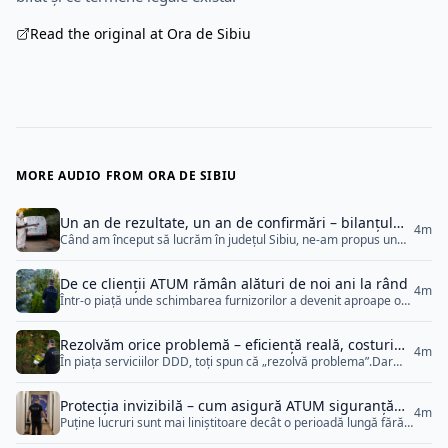
Read the original at Ora de Sibiu
MORE AUDIO FROM ORA DE SIBIU
Un an de rezultate, un an de confirmări – bilanțul
4m
Când am început să lucrăm în județul Sibiu, ne-am propus un
ATUM în Sibiu
singur lucru: să demonstrăm că se poate face performanță și în
domenii unde seriozitatea pare rară.După un an, nu avem
De ce clienții ATUM rămân alături de noi ani la rând
nevoie de superlative. Avem rezultate, clienți mulțumiți și
4m
Într-o piață unde schimbarea furnizorilor a devenit aproape o
colaborări stabile care vorbesc singure. Un an de ordine și
rutină, fidelitatea este cea mai sinceră dovadă de
predictibilitate Fiecare intervenție, fiecare raport, fiecare
calitate.ATUM a reușit, în timp, să transforme relațiile
[&hellip;]
Rezolvăm orice problemă – eficiență reală, costuri
comerciale în parteneriate stabile, bazate pe ceva simplu:
4m
În piața serviciilor DDD, toți spun că „rezolvă problema”.Dar
corecte și rezultate verificate
seriozitate constantă. Nu oferte spectaculoase, nu promisiuni
adevărul se vede abia după câteva zile, când dăunătorii reapar,
exagerate.Ci aceeași calitate, același respect și aceeași grijă
iar clientul plătește din nou.La ATUM, lucrurile funcționează
pentru fiecare client, indiferent de mărime. Încrederea
Protecția invizibilă – cum asigură ATUM siguranță
diferit: nu promitem rezultate rapide, ci rezultate sigure.
[&hellip;]
4m
Puține lucruri sunt mai liniștitoare decât o perioadă lungă fără
totală fără întreruperi
Fiecare intervenție e gândită până la capăt, verificată și
probleme.Fără insecte, fără urgențe, fără stres înainte de
documentată.Iar costul final reflectă exact acest lucru —