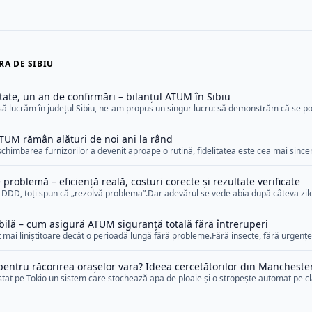
A DE SIBIU
tate, un an de confirmări – bilanțul ATUM în Sibiu
ă lucrăm în județul Sibiu, ne-am propus un singur lucru: să demonstrăm că se p
 seriozitatea pare rară.După un an, nu avem nevoie de superlative. Avem rezultate
 care vorbesc singure. Un an de ordine și predictibilitate Fiecare intervenție, fieca
 ATUM rămân alături de noi ani la rând
schimbarea furnizorilor a devenit aproape o rutină, fidelitatea este cea mai sinc
ușit, în timp, să transforme relațiile comerciale în parteneriate stabile, bazate p
ntă. Nu oferte spectaculoase, nu promisiuni exagerate.Ci aceeași calitate, același
problemă – eficiență reală, costuri corecte și rezultate verificate
re client, indiferent de mărime. Încrederea [&hellip;]
or DDD, toți spun că „rezolvă problema”.Dar adevărul se vede abia după câteva zil
ul plătește din nou.La ATUM, lucrurile funcționează diferit: nu promitem rezultate r
tervenție e gândită până la capăt, verificată și documentată.Iar costul final reflec
ibilă – cum asigură ATUM siguranță totală fără întreruperi
bilitate, [&hellip;]
t mai liniștitoare decât o perioadă lungă fără probleme.Fără insecte, fără urgențe,
ate, această „liniște” nu e noroc — e rezultatul unei protecții continue, invizibile,
ilosofia ATUM: să elimine riscul înainte să existe. Fără pauze, fără improvizații
pentru răcorirea orașelor vara? Ideea cercetătorilor din Mancheste
, [&hellip;]
stat pe Tokio un sistem care stochează apa de ploaie și o stropește automat pe cl
ezultatele arată că momentul stropirii contează mai mult decât cantitatea de apă 