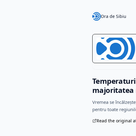
Ora de Sibiu
Temperaturi d
majoritatea 
Vremea se încălzește 
pentru toate regiunile
Read the original a