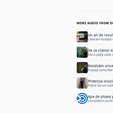
MORE AUDIO FROM OR
Un an de rezul
Când am început s
și în domenii unde
colaborări stabile
De ce clienții
[&hellip;]
Într-o piață unde 
calitate.ATUM a re
seriozitate consta
Rezolvăm orice 
grijă pentru fieca
În piața serviciil
reapar, iar client
sigure. Fiecare in
Protecția inviz
corectitudine și sta
Puține lucruri sun
controale.În realit
Așa funcționează f
Apa de ploaie 
prezență constantă
Cercetătorii au te
devine extremă. R