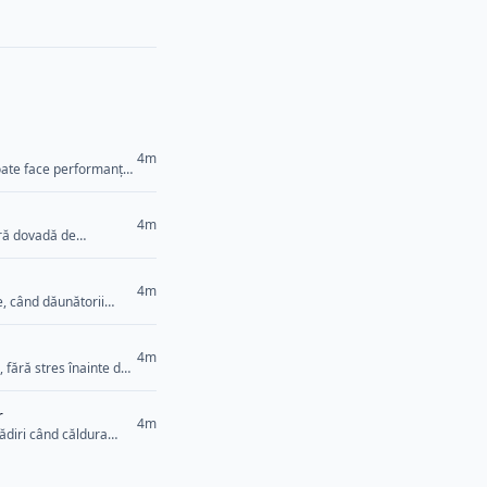
4m
oate face performanță
, clienți mulțumiți și
re raport, fiecare
4m
eră dovadă de
e ceva simplu:
 respect și aceeași
4m
e, când dăunătorii
apide, ci rezultate
tă exact acest lucru —
4m
 fără stres înainte de
 dar extrem de precise.
 ATUM asigură o
r
4m
ădiri când căldura
folosită.