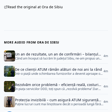
Read the original at Ora de Sibiu
MORE AUDIO FROM ORA DE SIBIU
Un an de rezultate, un an de confirmări – bilanțul
4m
Când am început să lucrăm în județul Sibiu, ne-am propus un
ATUM în Sibiu
singur lucru: să demonstrăm că se poate face performanță și în
domenii unde seriozitatea pare rară.După un an, nu avem
De ce clienții ATUM rămân alături de noi ani la rând
nevoie de superlative. Avem rezultate, clienți mulțumiți și
4m
Într-o piață unde schimbarea furnizorilor a devenit aproape o
colaborări stabile care vorbesc singure. Un an de ordine și
rutină, fidelitatea este cea mai sinceră dovadă de
predictibilitate Fiecare intervenție, fiecare raport, fiecare
calitate.ATUM a reușit, în timp, să transforme relațiile
[&hellip;]
Rezolvăm orice problemă – eficiență reală, costuri
comerciale în parteneriate stabile, bazate pe ceva simplu:
4m
În piața serviciilor DDD, toți spun că „rezolvă problema”.Dar
corecte și rezultate verificate
seriozitate constantă. Nu oferte spectaculoase, nu promisiuni
adevărul se vede abia după câteva zile, când dăunătorii reapar,
exagerate.Ci aceeași calitate, același respect și aceeași grijă
iar clientul plătește din nou.La ATUM, lucrurile funcționează
pentru fiecare client, indiferent de mărime. Încrederea
Protecția invizibilă – cum asigură ATUM siguranță
diferit: nu promitem rezultate rapide, ci rezultate sigure.
[&hellip;]
4m
Puține lucruri sunt mai liniștitoare decât o perioadă lungă fără
totală fără întreruperi
Fiecare intervenție e gândită până la capăt, verificată și
probleme.Fără insecte, fără urgențe, fără stres înainte de
documentată.Iar costul final reflectă exact acest lucru —