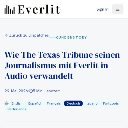
Skip to main content
Sign In
Zurück zu Dispatches
KUNDENSTORY
Wie The Texas Tribune seinen
Journalismus mit Everlit in
Audio verwandelt
29. Mai 2026
5 Min. Lesezeit
English
Español
Français
Deutsch
Italiano
Português
Nederlands